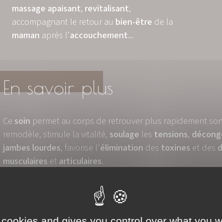
massage
apaisant
,
revitalisant
,
accompagnant le retour au
bien-être
de la
maman
après l'
accouchement
...
En savoir plus
Ce
soin
permet au corps de retrouver plus rapidement so
remodèle, stimule la vitalité,
soulage
les
tensions
,
décong
jambes
lourdes
, favorise l'
élimination
des
toxines
et des
d
musculaires
et
articulaires
.
Un
soin
de ressourcement et de
remise en forme
que les 
apprécieront grandement !
Ce
massage
se pratique, dans l'idéal, tous les mois jusqu'
 cookies and gives you control over what you w