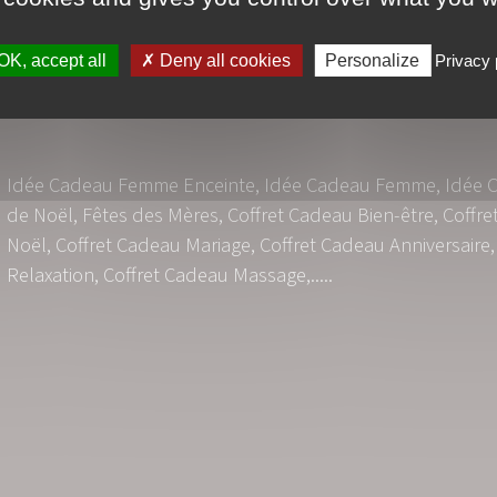
Nous proposons également des forfaits autour de la gros
OK, accept all
Deny all cookies
Personalize
Privacy 
Idée Cadeau Femme Enceinte
,
Idée Cadeau Femme
,
Idée 
de Noël
,
Fêtes des Mères
,
Coffret Cadeau Bien-être
,
Coffr
Noël
,
Coffret Cadeau Mariage
,
Coffret Cadeau Anniversaire
Relaxation
,
Coffret Cadeau Massage
,.....