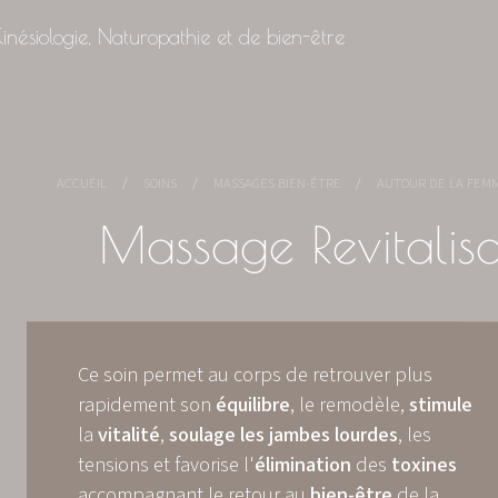
inésiologie, Naturopathie et de bien-être
ACCUEIL
SOINS
MASSAGES BIEN-ÊTRE
AUTOUR DE LA FEM
Massage Revitalisa
Ce soin permet au corps de retrouver plus
rapidement son
équilibre
, le remodèle,
stimule
la
vitalité
,
soulage
les jambes
lourdes
, les
tensions et favorise l'
élimination
des
toxines
accompagnant le retour au
bien-être
de la