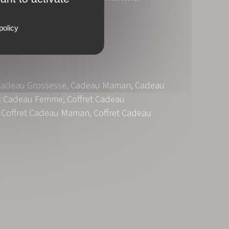
sesse
policy
Cadeau Grossesse
,
Cadeau Maman
,
Cadeau
et Cadeau Femme
,
Coffret Cadeau
,
Coffret Cadeau Maman
,
Coffret Cadeau