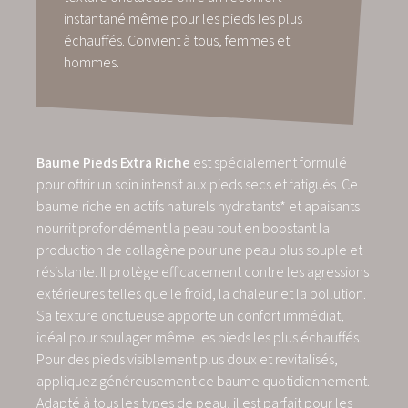
instantané même pour les pieds les plus
échauffés. Convient à tous, femmes et
hommes.
Baume Pieds Extra Riche
est spécialement formulé
pour offrir un soin intensif aux pieds secs et fatigués. Ce
baume riche en actifs naturels hydratants* et apaisants
nourrit profondément la peau tout en boostant la
production de collagène pour une peau plus souple et
résistante. Il protège efficacement contre les agressions
extérieures telles que le froid, la chaleur et la pollution.
Sa texture onctueuse apporte un confort immédiat,
idéal pour soulager même les pieds les plus échauffés.
Pour des pieds visiblement plus doux et revitalisés,
appliquez généreusement ce baume quotidiennement.
Adapté à tous les types de peau, il est parfait pour les