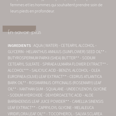
femmes et les hommes qui souhaitent prendre soin de
leurs pieds en profondeur.
En savoir plus
INGREDIENTS
: AQUA ( WATER) - CETEARYL ALCOHOL -
GLYCERIN - HELIANTHUS ANNUUS (SUNFLOWER) SEED OIL** -
BUTYROSPERMUM PARKII (SHEA) BUTTER** - SODIUM
CETEARYL SULFATE - SPIRAEA ULMARIA FLOWER EXTRACT** -
ALCOHOL*** - SALICYLIC ACID - BENZYL ALCOHOL - OLEA
EUROPAEA (OLIVE) LEAF EXTRACT** - CEDRUS ATLANTICA
BARK OIL** - ROSMARINUS OFFICINALIS (ROSEMARY) LEAF
OIL** - XANTHAN GUM - SQUALANE - UNDECYLENOYL GLYCINE
- SODIUM HYDROXIDE - DEHYDROACETIC ACID - ALOE
BARBADENSIS LEAF JUICE POWDER** - CAMELLIA SINENSIS
LEAF EXTRACT** - CAPRYLOYL GLYCINE - MELALEUCA
VIRIDIFLORA LEAF OIL** - TOCOPHEROL - SALVIA SCLAREA