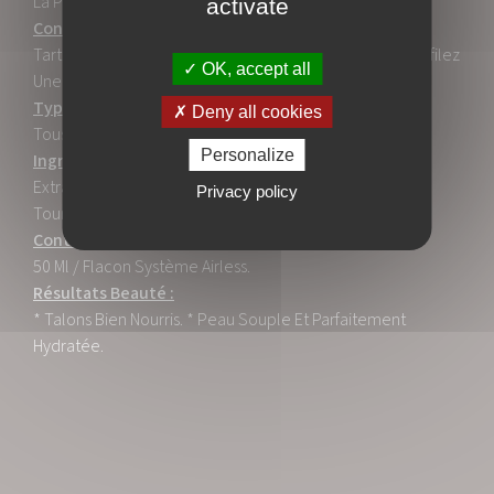
La Plante Des Pieds Puis Le Talon.
activate
Conseils Beauté :
Tartinez Vos Pieds Avec Le Baume Pieds Extra Riche, Enfilez
OK, accept all
Une Paire De Chausette En Coton Et Passez La Nuit Ainsi.
Type De Peaux :
Deny all cookies
Tous.
Personalize
Ingrédients Actifs :
Extrait De Feuilles D'olivier - Reine Des Près - Edelweiss -
Privacy policy
Tournesol - Karité - Romarin - Thé Vert - Sauge - Niaouli.
Contenance / Conditionnement :
50 Ml / Flacon Système Airless.
Résultats Beauté :
* Talons Bien Nourris. * Peau Souple Et Parfaitement
Hydratée.