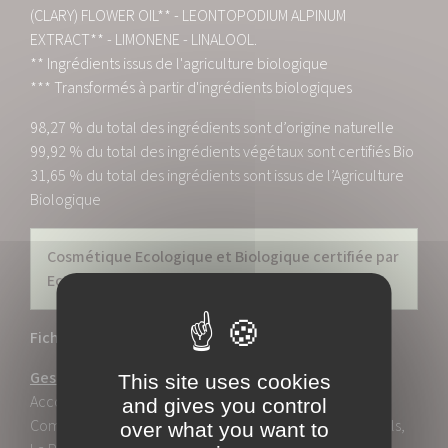
(CLARY) FLOWER OIL** - LEONTOPODIUM ALPINUM
EXTRACT** - LIMONENE - LINALOOL.
** Ingrédients issus de l'agriculture biologique
*** Transformés à partir d'ingrédients biologiques
98,27 % du total des ingrédients sont d’origine naturelle
99,92 % du total des ingrédients végétaux sont certifiés Bio
31,65 % du total des ingrédients sont issus de l’Agriculture
Biologique
Cosmétique Ecologique et Biologique certifiée par
Ecocert Greenlife selon le référentiel Ecocert
Fiche technique
Gestes Beauté :
This site uses cookies
Accordez-Vous Quelques Minutes D'auto-Massage En
and gives you control
Commençant Par Les Chevilles, Les Malléoles, Les Orteils,
over what you want to