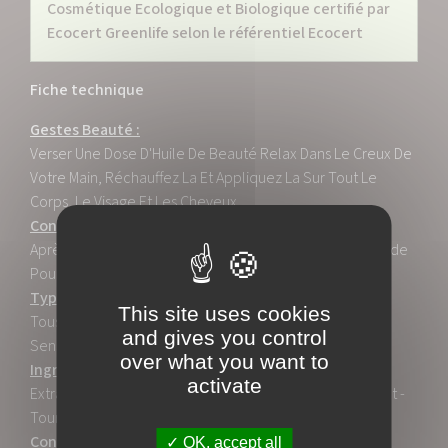
Cosmétique Ecologique et Biologique certifié par
Ecocert Greenlife selon le référentiel Ecocert
Fiche technique
Gestes Beauté :
Verser Une Dose D'Huile De Beauté Relax Dans Le Creux De
Votre Main, Réchauffez La Et Appliquez La Sur Tout Le
Corps, Le Visage Et Les Cheveux.
Conseils Beauté :
Après La Douche, Sur Une Peau Encore Chaude Et Humide
Pour Optimiser L'hydratation Et Faciliter La Pénétration.
Type De Peaux :
This site uses cookies
Tous Les Types Et Tout Particulièrement Les Peaux
and gives you control
Sensibles.
over what you want to
Ingrédients Actifs :
activate
Extrait De Feuille D'olivier - Framboise - Noisette - Abricot -
Tournesol.
Contenance / Conditionnement :
OK, accept all