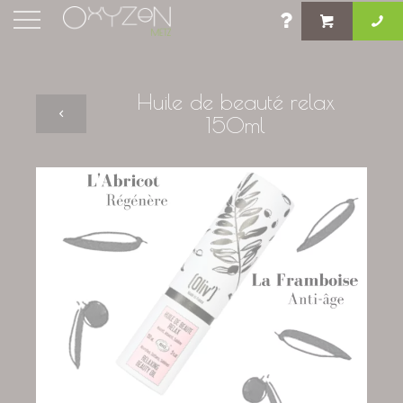
Huile de beauté relax
150ml