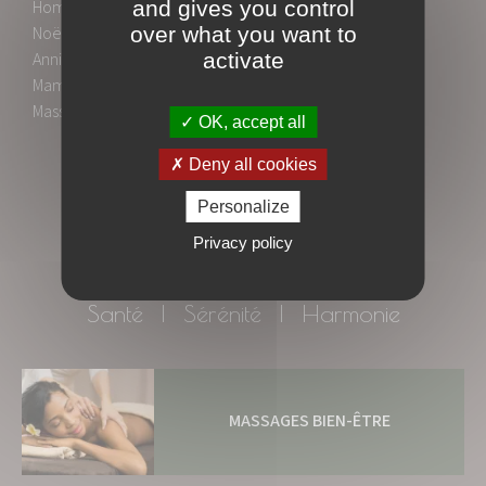
Homme
,
Coffret Cadeau Femme
,
Coffret Cadeau
and gives you control
Noël
,
Coffret Cadeau Mariage
,
Coffret Cadeau
over what you want to
Anniversaire
,
Coffret Cadeau Papa
,
Coffret Cadeau
activate
Maman
,
Coffret Cadeau Relaxation
,
Coffret Cadeau
Massage
,.....
OK, accept all
Deny all cookies
Personalize
Privacy policy
Santé | Sérénité | Harmonie
MASSAGES BIEN-ÊTRE