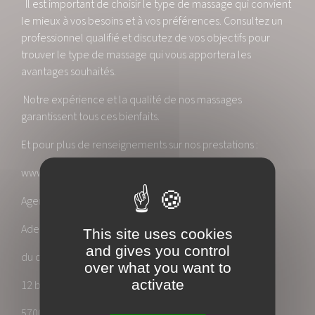
Il est important de choisir le type de massage qui convient
le mieux à vos besoins et à vos préférences. Consultez un
professionnel qualifié et discutez de vos objectifs pour
trouver le type de massage qui vous apportera les
avantages souhaités.
Notre expérience et la qualité de nos massages
garantissent tous ces bienfaits.
Et pour plus de renseignements sur nos prestations :
www.oxyzen-metz.com
Agenda en ligne : http:/clicrdv.com/oxyzen
Adeline, Marlène, Cédric & Philippe
This site uses cookies
and gives you control
du centre Oxyzen Metz
over what you want to
activate
12 bis Rue du Grand Cerf
57000 METZ