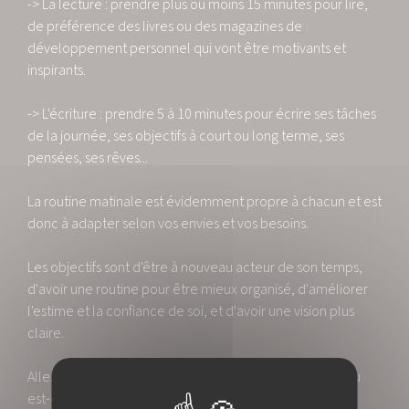
-> La lecture : prendre plus ou moins 15 minutes pour lire,
de préférence des livres ou des magazines de
développement personnel qui vont être motivants et
inspirants.
-> L'écriture : prendre 5 à 10 minutes pour écrire ses tâches
de la journée, ses objectifs à court ou long terme, ses
pensées, ses rêves...
La routine matinale est évidemment propre à chacun et est
donc à adapter selon vos envies et vos besoins.
Les objectifs sont d'être à nouveau acteur de son temps,
d'avoir une routine pour être mieux organisé, d'améliorer
l'estime et la confiance de soi, et d'avoir une vision plus
claire.
Allez-vous essayer d'instaurer votre routine matinale, ou
est-ce déjà le cas ?