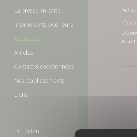
Fiches
La presse en parle
10 jus
Intervenants extérieurs
Découv
Actualités
et tom
Articles
Contact & coordonnées
Nos établissements
Liens
Retour